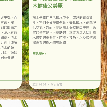
木健康又美麗
意與生機，而
樹木是我們生活環境中不可或缺的寶貴資
的首選。然
產，它們不僅提供遮蔭、美化環境，還能淨
遇到的問題之
化空氣。然而，要讓樹木保持健康美麗，適
」。澆水看似
當的修剪是不可或缺的。本文將深入探討樹
的關鍵。澆水
木修剪的重要性、時機、技巧，以及如何選
不足則可能讓
擇專業的樹木修剪服務。
栽澆水的頻
響因素，讓您
閱讀更多 »
的園藝景觀。
2024-08-06
尚無留言