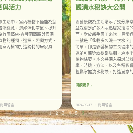
意與活力
觀澆水秘訣大公開
市生活中，室內植物不僅能為您
園藝景觀為生活增添了幾分綠
增添綠意，還能淨化空氣、提升
盆栽更是許多人妝點居家環境
路竹園藝店-卉豐園藝將與您深
而，對於新手園丁來說，最常
植物的種類、選擇、照顧方式，
一就是「盆栽多久澆一次水？
用室內植物打造獨特的居家風
簡單，卻是影響植物生長健康
過多可能導致根部腐爛，澆水
植物枯萎。本文將深入探討盆
率、時機、方法，以及各種影
輕鬆掌握澆水秘訣，打造滿意
閱讀更多 »
尚無留言
2024-09-17
尚無留言
1
2
3
4
5
6