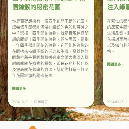
團錦簇的秘密花園
注入綠
你是否夢想擁有一個四季花開不斷的花園，
在繁忙的都
讓每個季節都能沉浸在繽紛的色彩和芬芳之
的居家空間
中？選擇「四季開花植物」就是實現這個夢
生活品質。
想的關鍵！四季開花植物，顧名思義，是指
入探討室內
一年四季都能開花的植物，它們能夠為你的
以及如何利
花園帶來持續不斷的活力和生機。高雄路竹
格。
園藝推薦卉豐園藝將透過本文帶大家深入探
討四季開花植物的種類、延長花期的技巧以
閱讀更多 »
及提高開花頻率的方法，幫助你打造一個全
年花團錦簇的秘密花園。
閱讀更多 »
2024-10-02
尚無留言
2024-09-25