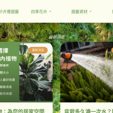
於卉豐園藝
四季花卉
園藝資材
最新消息
最新消息
物：為您的居家空間
盆栽多久澆一次水？