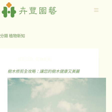
分類
植物新知
最新消息
,
植物新知
樹木修剪全攻略：讓您的樹木健康又美麗