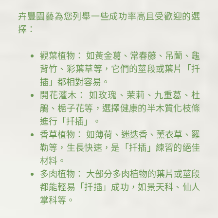
卉豐園藝為您列舉一些成功率高且受歡迎的選
擇：
觀葉植物： 如黃金葛、常春藤、吊蘭、龜
背竹、彩葉草等，它們的莖段或葉片「扦
插」都相對容易。
開花灌木： 如玫瑰、茉莉、九重葛、杜
鵑、梔子花等，選擇健康的半木質化枝條
進行「扦插」。
香草植物： 如薄荷、迷迭香、薰衣草、羅
勒等，生長快速，是「扦插」練習的絕佳
材料。
多肉植物： 大部分多肉植物的葉片或莖段
都能輕易「扦插」成功，如景天科、仙人
掌科等。