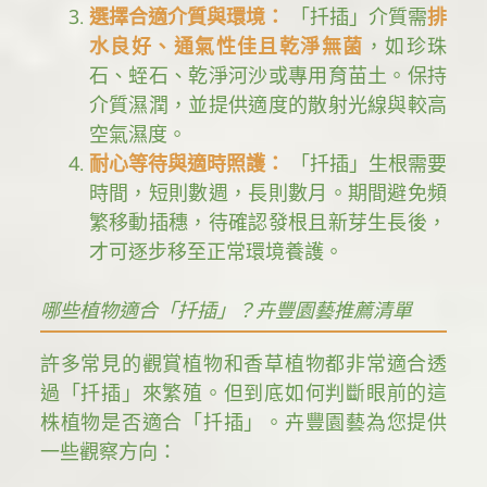
選擇合適介質與環境：
「扦插」介質需
排
水良好、通氣性佳且乾淨無菌
，如珍珠
石、蛭石、乾淨河沙或專用育苗土。保持
介質濕潤，並提供適度的散射光線與較高
空氣濕度。
耐心等待與適時照護：
「扦插」生根需要
時間，短則數週，長則數月。期間避免頻
繁移動插穗，待確認發根且新芽生長後，
才可逐步移至正常環境養護。
哪些植物適合「扦插」？卉豐園藝推薦清單
許多常見的觀賞植物和香草植物都非常適合透
過「扦插」來繁殖。但到底如何判斷眼前的這
株植物是否適合「扦插」。卉豐園藝為您提供
一些觀察方向：