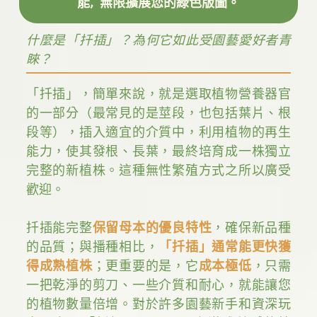
能，無限擴展您的綠色版圖。
什麼是「扦插」？為何它如此受園藝愛好者青
睞？
「扦插」，簡單來說，就是選取植物營養器官
的一部分（最常見的是莖段，也包括葉片、根
段等），插入適宜的介質中，利用植物的再生
能力，使其發根、長葉，最終培育成一株獨立
完整的新植株。這種無性繁殖方式之所以廣受
歡迎。
扦插能完整
保留母本的優良特性
，確保新品種
的品質；與播種相比，
「扦插」通常能更快獲
得成熟植株
；更重要的是，它
成本極低
，只需
一把乾淨的剪刀、一些介質和耐心，就能讓您
的植物數量倍增。對於許多園藝新手和資深玩