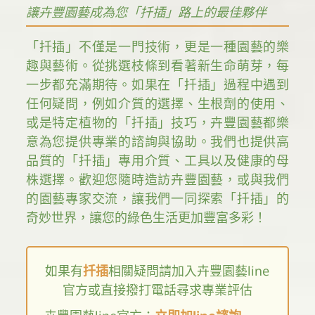
讓卉豐園藝成為您「扦插」路上的最佳夥伴
「扦插」不僅是一門技術，更是一種園藝的樂
趣與藝術。從挑選枝條到看著新生命萌芽，每
一步都充滿期待。如果在「扦插」過程中遇到
任何疑問，例如介質的選擇、生根劑的使用、
或是特定植物的「扦插」技巧，卉豐園藝都樂
意為您提供專業的諮詢與協助。我們也提供高
品質的「扦插」專用介質、工具以及健康的母
株選擇。歡迎您隨時造訪卉豐園藝，或與我們
的園藝專家交流，讓我們一同探索「扦插」的
奇妙世界，讓您的綠色生活更加豐富多彩！
如果有
扦插
相關疑問請加入卉豐園藝line
官方或直接撥打電話尋求專業評估