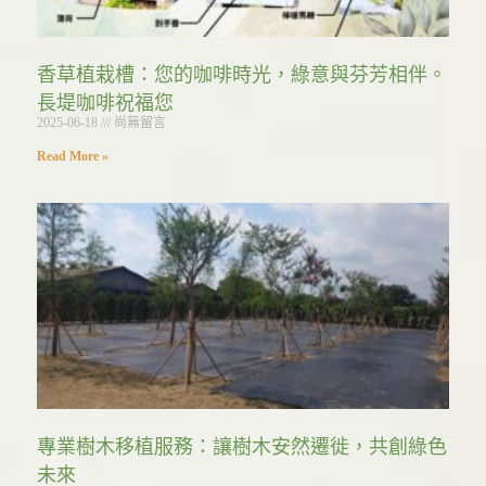
香草植栽槽：您的咖啡時光，綠意與芬芳相伴。
長堤咖啡祝福您
2025-06-18
尚無留言
Read More »
專業樹木移植服務：讓樹木安然遷徙，共創綠色
未來