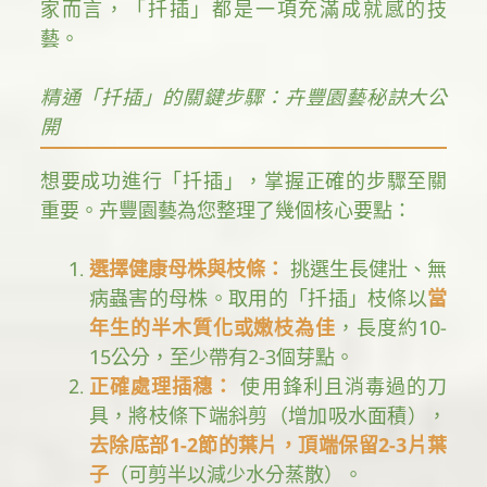
家而言，「扦插」都是一項充滿成就感的技
藝。
精通「扦插」的關鍵步驟：卉豐園藝秘訣大公
開
想要成功進行「扦插」，掌握正確的步驟至關
重要。卉豐園藝為您整理了幾個核心要點：
選擇健康母株與枝條：
挑選生長健壯、無
病蟲害的母株。取用的「扦插」枝條以
當
年生的半木質化或嫩枝為佳
，長度約10-
15公分，至少帶有2-3個芽點。
正確處理插穗：
使用鋒利且消毒過的刀
具，將枝條下端斜剪（增加吸水面積），
去除底部1-2節的葉片，頂端保留2-3片葉
子
（可剪半以減少水分蒸散）。