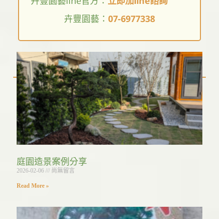
卉豐園藝line官方：
立即加line諮詢
卉豐園藝：
07-6977338
Related Posts
庭園造景案例分享
2026-02-06
尚無留言
Read More »