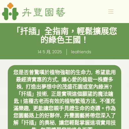
「扦插」全指南，輕鬆擴展您
的綠色王國！
14 5 月, 2025
leafriends
您是否曾驚嘆於植物強韌的生命力，希望能用
最經濟實惠的方式，讓心愛的植栽一株變多
株，打造出夢想中的茂盛花園或室內綠洲？
「扦插」技術，正是實現這個願望的魔法鑰
匙！這種古老而有效的植物繁殖方法，不僅充
滿樂趣，更能讓您親手見證生命的奇蹟。作為
您園藝路上的好夥伴，卉豐園藝將帶您深入了
解「扦插」的奧秘，讓您輕鬆掌握這項實用技