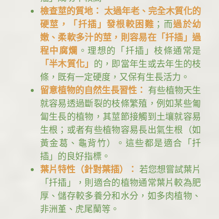
檢查莖的質地： 太過年老、完全木質化的
硬莖，「扦插」發根較困難
；而
過於幼
嫩、柔軟多汁的莖，則容易在「扦插」過
程中腐爛
。理想的「扦插」枝條通常是
「半木質化」
的，即當年生或去年生的枝
條，既有一定硬度，又保有生長活力。
留意植物的自然生長習性：
有些植物天生
就容易透過斷裂的枝條繁殖，例如某些匍
匐生長的植物，其莖節接觸到土壤就容易
生根；或者有些植物容易長出氣生根（如
黃金葛、龜背竹）。這些都是適合「扦
插」的良好指標。
葉片特性（針對葉插）：
若您想嘗試葉片
「扦插」，則適合的植物通常葉片較為肥
厚、儲存較多養分和水分，如多肉植物、
非洲堇、虎尾蘭等。